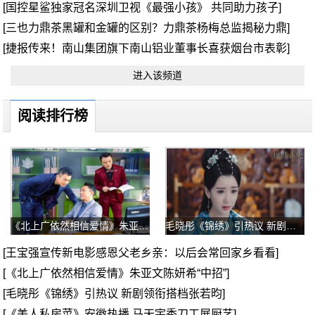
[国控星鲨独家冠名深圳卫视《最强小孩》 共同助力孩子]
[三也力鼎茶黑罐和金罐的区别？力鼎茶杨梅总监揭秘力鼎]
[捷报传来！南山集团旗下南山铝业董事长喜获烟台市表彰]
进入该频道
阅读排行榜
《北上广依然相信爱情》朱亚文陈妍希“中招”
毛晓彤《锦绣》引热议 新剧领衔搭档张若昀
[王宝强宣传新电影感恩父老乡亲：以后会常回家乡看看]
[《北上广依然相信爱情》朱亚文陈妍希“中招”]
[毛晓彤《锦绣》引热议 新剧领衔搭档张若昀]
[《美人私房菜》安徽热播 马天宇秀刀工展厨艺]