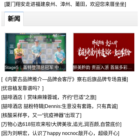
[厦门翔安走进福建泉州、漳州、莆田，欢迎您来厝坐坐]
新闻
Stage5︱盖特登顶总冠军 中国车手王奎程拿下蓝衫！
醉美黔韵 贵品入浙 首届多彩贵州非遗文化-贵品博览会
[《内蒙古品牌推介—品牌会客厅》察右后旗品牌专场直播]
[优容植发靠谱吗？]
[喆啡酒店丨赏味麻辣蓉城，齐约“巴适”之旅]
[喆啡酒店 喆粉特辑|Dennis:生意没有套路，只有真诚]
[核酸采样亭，又一“抗疫神器”出现了]
[万物心选618狂欢来啦!大牌美妆,追光,润百颜,自营底价]
[因为刘畊宏，认识了happy nocnoc敲开心，超级开心]