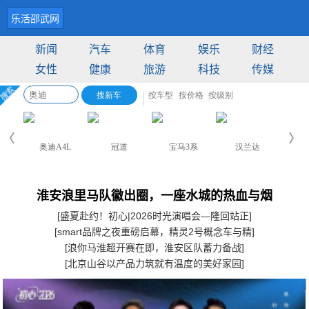
乐活邵武网
新闻
汽车
体育
娱乐
财经
女性
健康
旅游
科技
传媒
淮安浪里马队徽出圈，一座水城的热血与烟
[盛夏赴约！初心|2026时光演唱会—隆回站正]
[smart品牌之夜重磅启幕，精灵2号概念车与精]
[浪你马淮超开赛在即，淮安区队蓄力备战]
[北京山谷以产品力筑就有温度的美好家园]