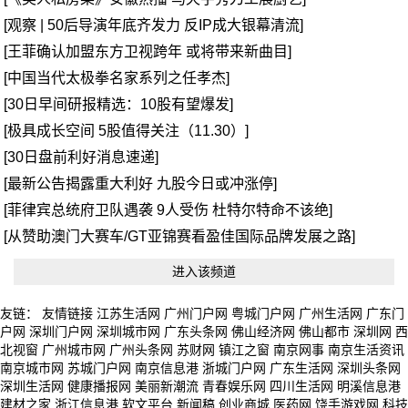
[观察 | 50后导演年底齐发力 反IP成大银幕清流]
[王菲确认加盟东方卫视跨年 或将带来新曲目]
[中国当代太极拳名家系列之任孝杰]
[30日早间研报精选：10股有望爆发]
[极具成长空间 5股值得关注（11.30）]
[30日盘前利好消息速递]
[最新公告揭露重大利好 九股今日或冲涨停]
[菲律宾总统府卫队遇袭 9人受伤 杜特尔特命不该绝]
[从赞助澳门大赛车/GT亚锦赛看盈佳国际品牌发展之路]
进入该频道
友链：
友情链接
江苏生活网
广州门户网
粤城门户网
广州生活网
广东门
户网
深圳门户网
深圳城市网
广东头条网
佛山经济网
佛山都市
深圳网
西
北视窗
广州城市网
广州头条网
苏财网
镇江之窗
南京网事
南京生活资讯
南京城市网
苏城门户网
南京信息港
浙城门户网
广东生活网
深圳头条网
深圳生活网
健康播报网
美丽新潮流
青春娱乐网
四川生活网
明溪信息港
建材之家
浙江信息港
软文平台
新闻稿
创业商城
医药网
饶手游戏网
科技