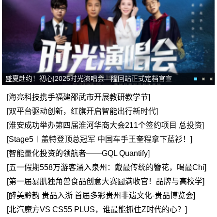
盛夏赴约！初心|2026时光演唱会—隆回站正式定档官宣
[海亮科技携手福建邵武市开展教研教学节]
[双平台驱动创新，红旗开启智能出行新时代]
[淮安成功举办第四届淮河华商大会211个签约项目 总投资]
[Stage5︱盖特登顶总冠军 中国车手王奎程拿下蓝衫！]
[智能量化投资的领航者——GQL Quantify]
[五一假期558万游客涌入泉州：戴最传统的簪花，喝最Chi]
[第一届暴肌独角兽食品创意大赛圆满收官！品牌与高校学]
[醉美黔韵 贵品入浙 首届多彩贵州非遗文化-贵品博览会]
[北汽魔方VS CS55 PLUS，谁最能抓住Z时代的心？]